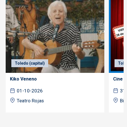
Toledo (capital)
Tole
Kiko Veneno
Cine f
01-10-2026
31
Teatro Rojas
Bib