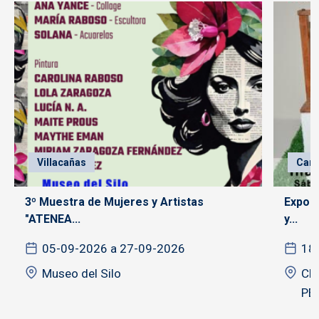
Villacañas
Cam
3º Muestra de Mujeres y Artistas
Exposi
"ATENEA...
y...
05-09-2026 a 27-09-2026
18
Museo del Silo
CE
PE