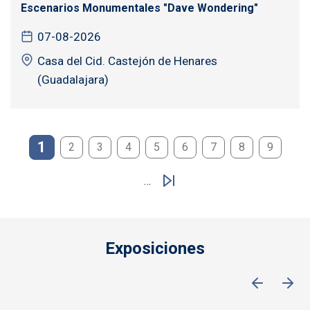
Escenarios Monumentales "Dave Wondering"
07-08-2026
Casa del Cid. Castejón de Henares
(Guadalajara)
Paginación
1
2
3
4
5
6
7
8
9
…
Exposiciones