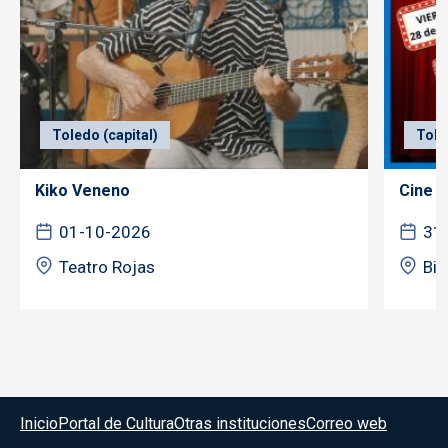
Toledo (capital)
Tole
Kiko Veneno
Cine f
01-10-2026
31
Teatro Rojas
Bib
Menú del pie
Inicio
Portal de Cultura
Otras instituciones
Correo web