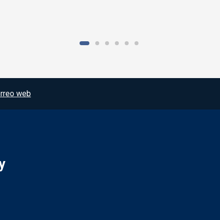
rreo web
y
Redes sociales JCCM