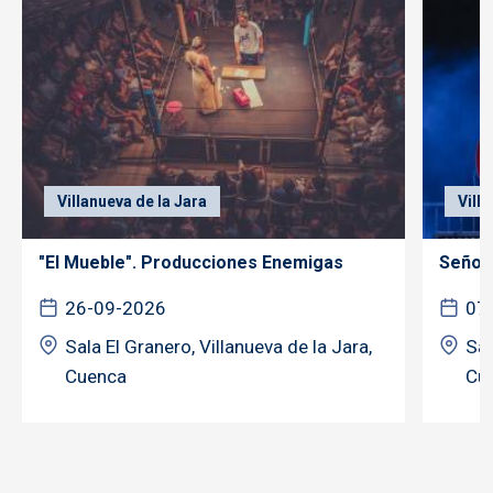
Villanueva de la Jara
Vill
"El Mueble". Producciones Enemigas
Señor 
26-09-2026
07
Sala El Granero, Villanueva de la Jara,
Sal
Cuenca
Cu