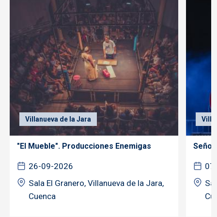
Villanueva de la Jara
Vill
"El Mueble". Producciones Enemigas
Señor 
26-09-2026
07
Sala El Granero, Villanueva de la Jara,
Sal
Cuenca
Cu