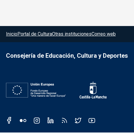
Menú del pie
Inicio
Portal de Cultura
Otras instituciones
Correo web
Consejería de Educación, Cultura y Deportes
Redes sociales JCCM