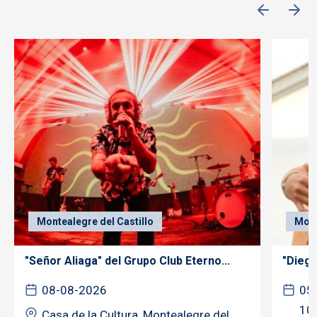
Montealegre del Castillo
Mont
"Señor Aliaga" del Grupo Club Eterno...
"Diego
08-08-2026
05
10
Casa de la Cultura, Montealegre del