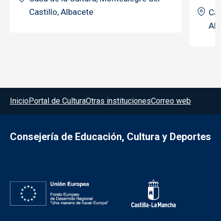
Castillo, Albacete
Cas
Alb
Menú del pie
Inicio
Portal de Cultura
Otras instituciones
Correo web
Consejería de Educación, Cultura y Deportes