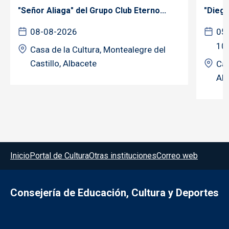
"Señor Aliaga" del Grupo Club Eterno...
"Diego
08-08-2026
05
10
Casa de la Cultura, Montealegre del
Castillo, Albacete
Cas
Alb
Menú del pie
Inicio
Portal de Cultura
Otras instituciones
Correo web
Consejería de Educación, Cultura y Deportes