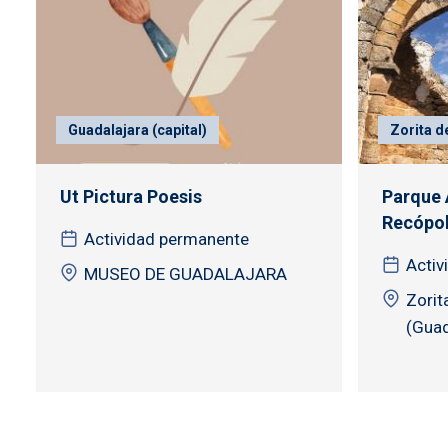
Guadalajara (capital)
Zorita d
Ut Pictura Poesis
Parque 
Recópol
Actividad permanente
Activ
MUSEO DE GUADALAJARA
Zorit
(Guad