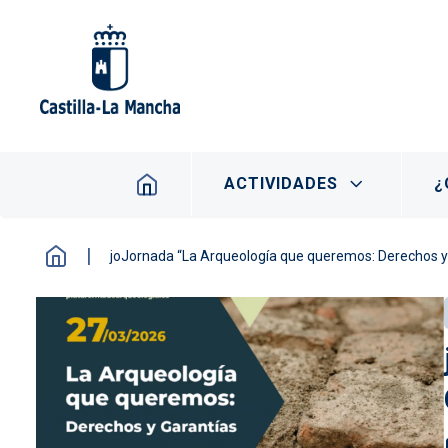
Pasar al contenido principal
Navegación principal
ACTIVIDADES
¿
joJornada “La Arqueología que queremos: Derechos y 