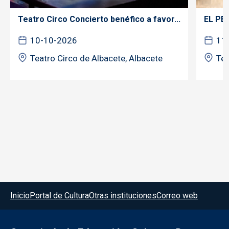
Teatro Circo Concierto benéfico a favor...
EL PE
10-10-2026
11
Teatro Circo de Albacete, Albacete
Tea
Menú del pie
Inicio
Portal de Cultura
Otras instituciones
Correo web