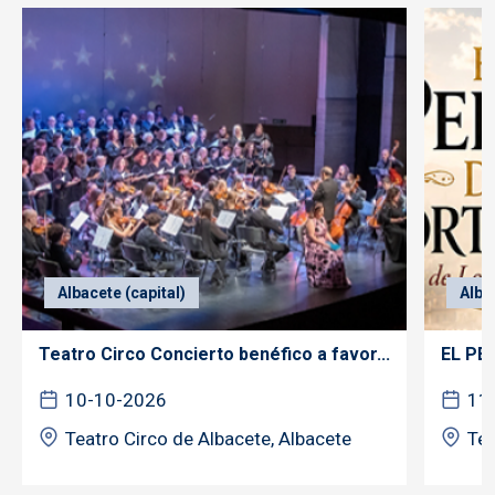
Albacete (capital)
Alba
Teatro Circo Concierto benéfico a favor...
EL PE
10-10-2026
11
Teatro Circo de Albacete, Albacete
Tea