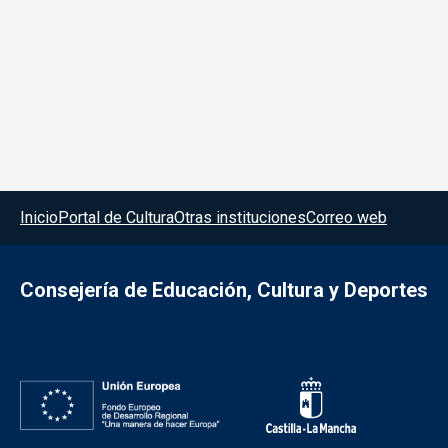
Menú del pie
Inicio
Portal de Cultura
Otras instituciones
Correo web
Consejería de Educación, Cultura y Deportes