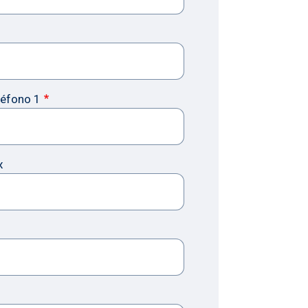
léfono 1
x