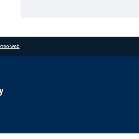
rreo web
y
Redes sociales JCCM