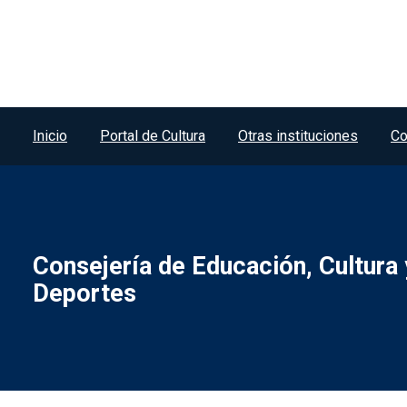
Menú del pie
Inicio
Portal de Cultura
Otras instituciones
Co
Consejería de Educación, Cultura 
Deportes
Menú legal