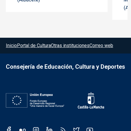
(Al
Menú del pie
Inicio
Portal de Cultura
Otras instituciones
Correo web
Consejería de Educación, Cultura y Deportes
Redes sociales JCCM