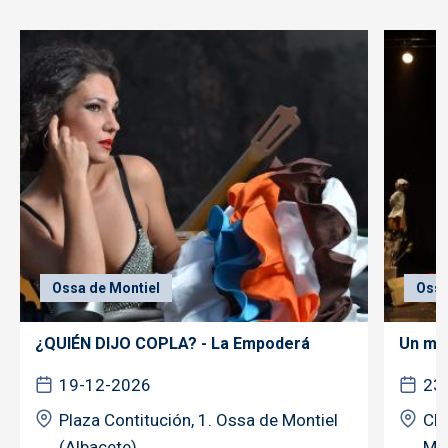
Ossa de Montiel
Ossa
¿QUIÉN DIJO COPLA? - La Empoderá
Un mil
19-12-2026
23
Plaza Contitución, 1. Ossa de Montiel
CE
(Albacete)
MÉ