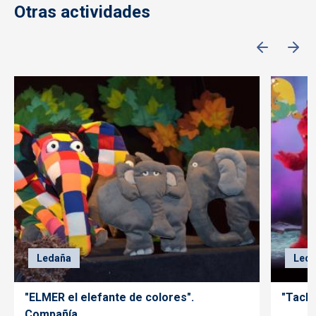
Otras actividades
Ledaña
Led
"ELMER el elefante de colores".
"Tachá
Compañía...