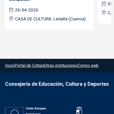
05
26-04-2026
CA
CASA DE CULTURA. Ledaña (Cuenca)
Menú del pie
Inicio
Portal de Cultura
Otras instituciones
Correo web
Consejería de Educación, Cultura y Deportes