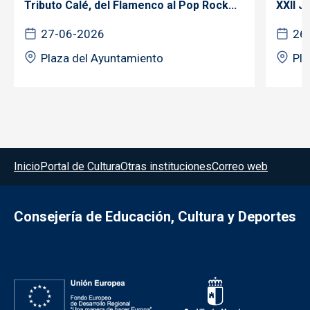
Tributo Calé, del Flamenco al Pop Rock...
XXII 
27-06-2026
26
Plaza del Ayuntamiento
Pla
Menú del pie
Inicio
Portal de Cultura
Otras instituciones
Correo web
Consejería de Educación, Cultura y Deportes