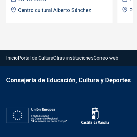
Centro cultural Alberto Sánchez
Pla
Menú del pie
Inicio
Portal de Cultura
Otras instituciones
Correo web
Consejería de Educación, Cultura y Deportes