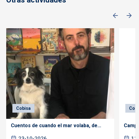
Otras actividades
Cobisa
Cobi
Cuentos de cuando el mar volaba, de...
Campe
23-10-2026
11