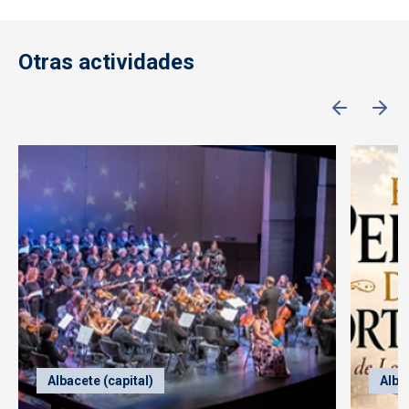
Otras actividades
Albacete (capital)
Alba