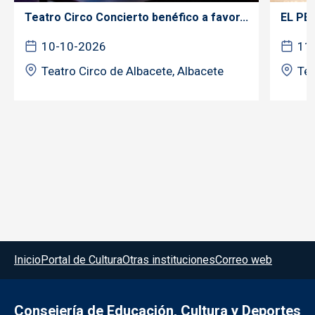
Teatro Circo Concierto benéfico a favor...
EL PE
10-10-2026
11
Teatro Circo de Albacete, Albacete
Tea
Menú del pie
Inicio
Portal de Cultura
Otras instituciones
Correo web
Consejería de Educación, Cultura y Deportes