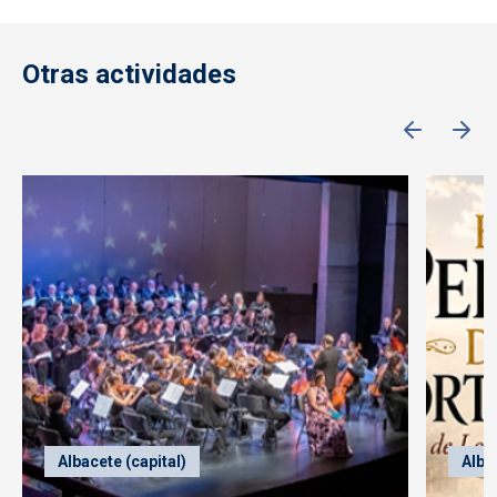
Otras actividades
Albacete (capital)
Alba