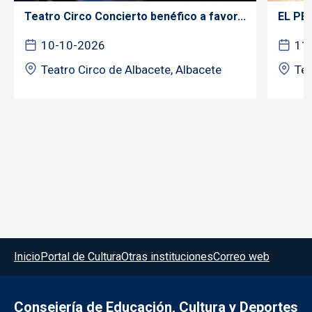
Teatro Circo Concierto benéfico a favor...
EL PE
10-10-2026
11
Teatro Circo de Albacete, Albacete
Tea
Menú del pie
Inicio
Portal de Cultura
Otras instituciones
Correo web
Consejería de Educación, Cultura y Deportes