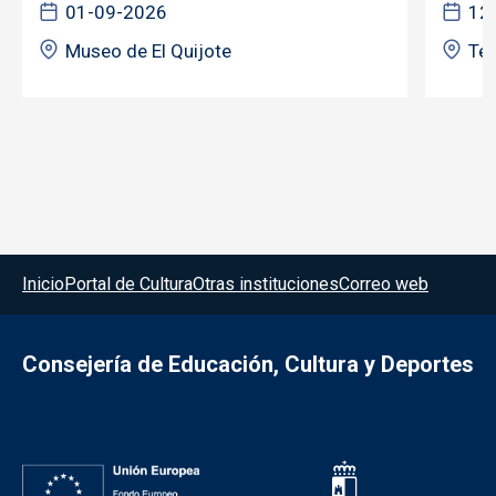
01-09-2026
12
Museo de El Quijote
Tea
Menú del pie
Inicio
Portal de Cultura
Otras instituciones
Correo web
Consejería de Educación, Cultura y Deportes