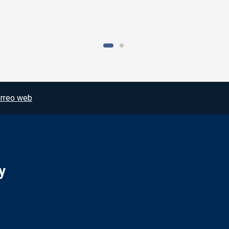
rreo web
y
Redes sociales JCCM