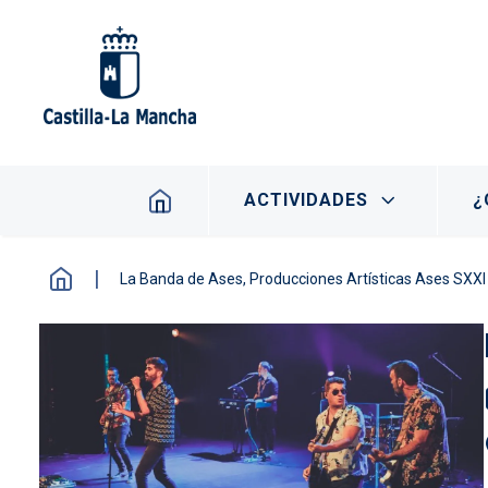
Pasar al contenido principal
Navegación principal
ACTIVIDADES
¿
La Banda de Ases, Producciones Artísticas Ases SXXI