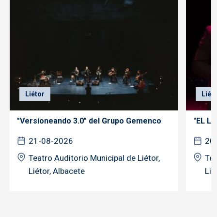
Liétor
Liét
"Versioneando 3.0" del Grupo Gemenco
"EL Lo
21-08-2026
20
Teatro Auditorio Municipal de Liétor,
Tea
Liétor, Albacete
Lié