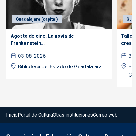
Guadalajara (capital)
Guad
Agosto de cine. La novia de
Taller
Frankenstein...
creativ
03-08-2026
30
Biblioteca del Estado de Guadalajara
Bib
Gua
Menú del pie
Inicio
Portal de Cultura
Otras instituciones
Correo web