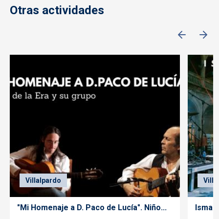
Otras actividades
Villalpardo
Vill
"Mi Homenaje a D. Paco de Lucía". Niño...
Ismael