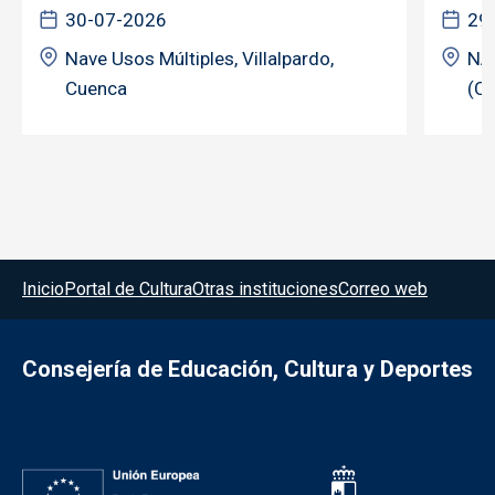
30-07-2026
29
Nave Usos Múltiples, Villalpardo,
NA
Cuenca
(C
Menú del pie
Inicio
Portal de Cultura
Otras instituciones
Correo web
Consejería de Educación, Cultura y Deportes