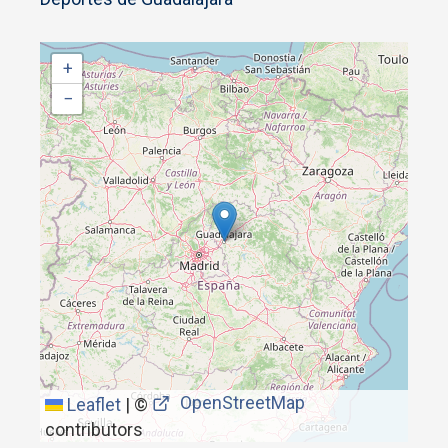
+
−
OpenStreetMap
Leaflet
|
©
contributors