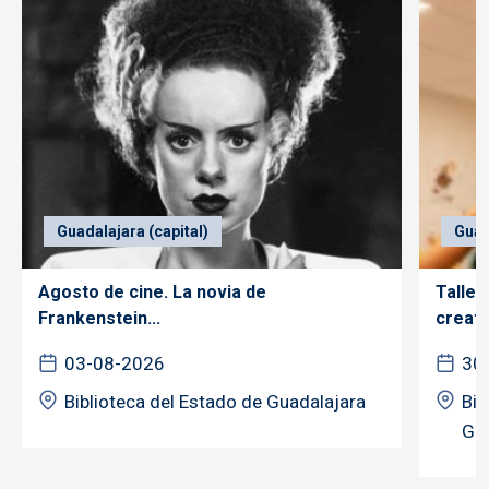
Guadalajara (capital)
Guad
Agosto de cine. La novia de
Taller
Frankenstein...
creativ
03-08-2026
30
Biblioteca del Estado de Guadalajara
Bib
Gua