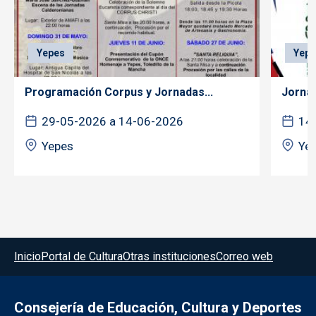
Yepes
Yepe
Programación Corpus y Jornadas...
Jorna
29-05-2026 a 14-06-2026
14
Yepes
Ye
Menú del pie
Inicio
Portal de Cultura
Otras instituciones
Correo web
Consejería de Educación, Cultura y Deportes