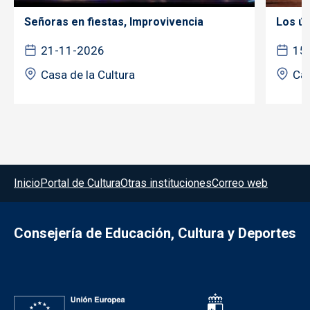
Señoras en fiestas, Improvivencia
Los úl
21-11-2026
15
Casa de la Cultura
Cas
Menú del pie
Inicio
Portal de Cultura
Otras instituciones
Correo web
Consejería de Educación, Cultura y Deportes