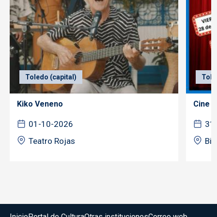
Toledo (capital)
Tole
Kiko Veneno
Cine f
01-10-2026
31
Teatro Rojas
Bib
Menú del pie
Inicio
Portal de Cultura
Otras instituciones
Correo web