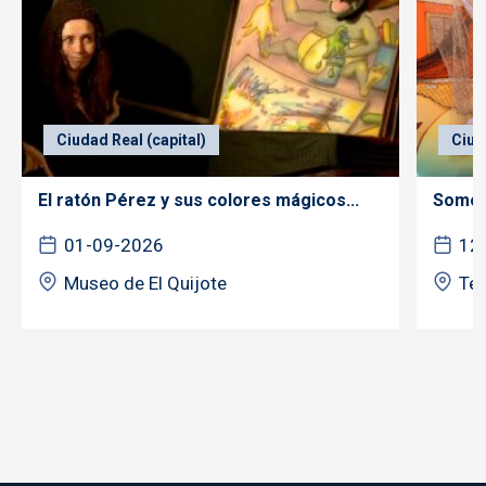
Ciudad Real (capital)
Ciud
El ratón Pérez y sus colores mágicos...
Somos 
01-09-2026
12
Museo de El Quijote
Tea