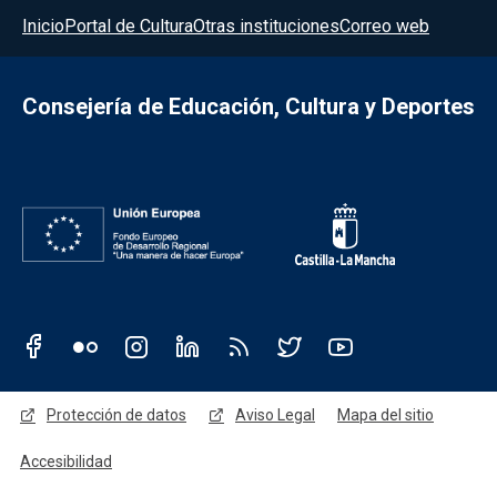
Menú del pie
Inicio
Portal de Cultura
Otras instituciones
Correo web
Consejería de Educación, Cultura y Deportes
Redes sociales JCCM
Menú legal
Protección de datos
Aviso Legal
Mapa del sitio
Accesibilidad