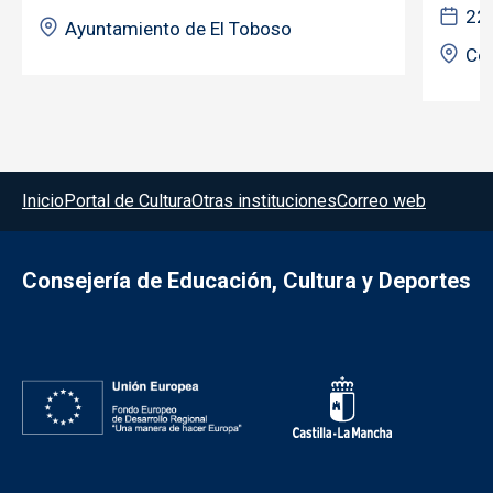
22
Ayuntamiento de El Toboso
Ce
Menú del pie
Inicio
Portal de Cultura
Otras instituciones
Correo web
Consejería de Educación, Cultura y Deportes