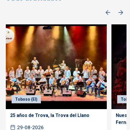
Toboso (El)
Tobo
25 años de Trova, la Trova del Llano
Nuest
Fernán
29-08-2026