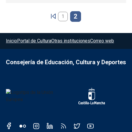
Paginación
2
1
Menú del pie
Inicio
Portal de Cultura
Otras instituciones
Correo web
Consejería de Educación, Cultura y Deportes
Redes sociales JCCM