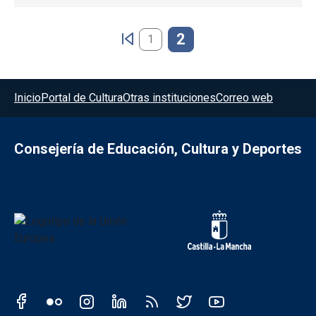
Paginación
2
1
Menú del pie
Inicio
Portal de Cultura
Otras instituciones
Correo web
Consejería de Educación, Cultura y Deportes
Redes sociales JCCM