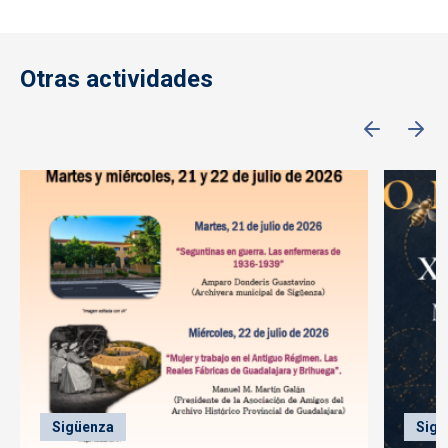
Otras actividades
Sigüenza
Sigü