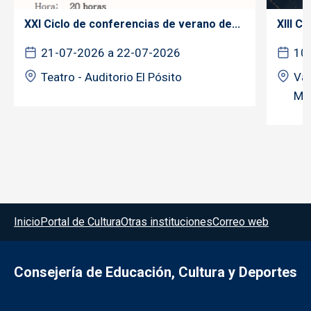
XXI Ciclo de conferencias de verano de...
XIII C
21-07-2026 a 22-07-2026
10
Teatro - Auditorio El Pósito
Var
Mar
Menú del pie
Inicio
Portal de Cultura
Otras instituciones
Correo web
Consejería de Educación, Cultura y Deportes