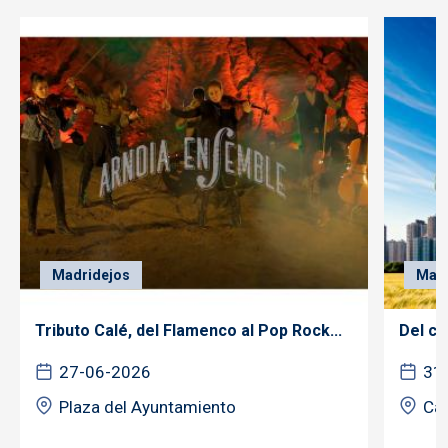
Madridejos
Madr
Tributo Calé, del Flamenco al Pop Rock...
Del ca
27-06-2026
31
Plaza del Ayuntamiento
Cas