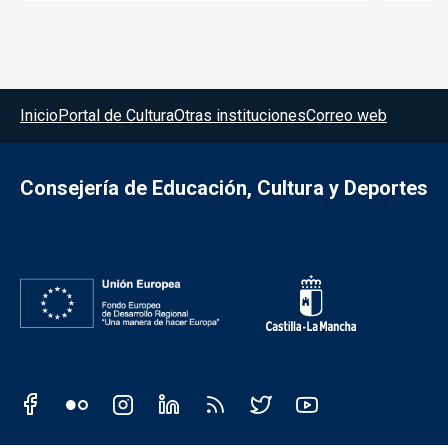
Menú del pie
Inicio
Portal de Cultura
Otras instituciones
Correo web
Consejería de Educación, Cultura y Deportes
Redes sociales JCCM