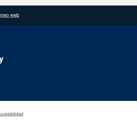
rreo web
y
Redes sociales JCCM
ccesibilidad