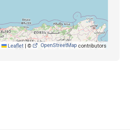
OpenStreetMap
Leaflet
|
©
contributors