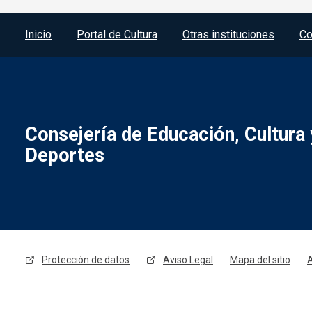
Menú del pie
Inicio
Portal de Cultura
Otras instituciones
Co
Consejería de Educación, Cultura 
Deportes
Menú legal
Protección de datos
Aviso Legal
Mapa del sitio
A