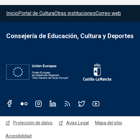
Menú del pie
Inicio
Portal de Cultura
Otras instituciones
Correo web
Consejería de Educación, Cultura y Deportes
Redes sociales JCCM
Menú legal
Protección de datos
Aviso Legal
Mapa del sitio
Accesibilidad