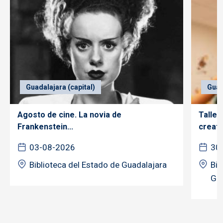
Guadalajara (capital)
Guad
Agosto de cine. La novia de
Taller
Frankenstein...
creativ
03-08-2026
30
Biblioteca del Estado de Guadalajara
Bib
Gua