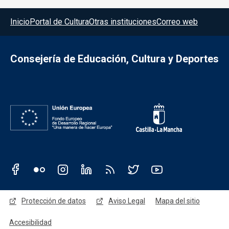
Menú del pie
Inicio
Portal de Cultura
Otras instituciones
Correo web
Consejería de Educación, Cultura y Deportes
Redes sociales JCCM
Menú legal
Protección de datos
Aviso Legal
Mapa del sitio
Accesibilidad