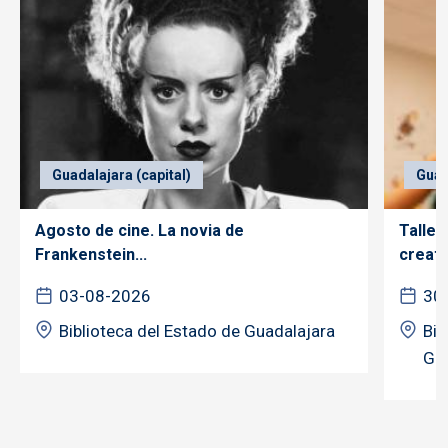
Guadalajara (capital)
Guad
Agosto de cine. La novia de
Taller
Frankenstein...
creativ
03-08-2026
30
Biblioteca del Estado de Guadalajara
Bib
Gua