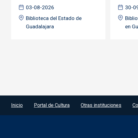
03-08-2026
30-0
Biblioteca del Estado de
Bibli
Guadalajara
en Gu
Menú del pie
Inicio
Portal de Cultura
Otras instituciones
Co