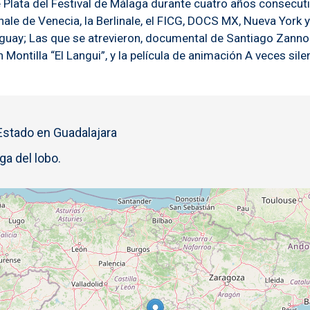
e Plata del Festival de Málaga durante cuatro años consecu
ennale de Venecia, la Berlinale, el FICG, DOCS MX, Nueva Yor
guay; Las que se atrevieron, documental de Santiago Zannou
n Montilla “El Langui”, y la película de animación A veces si
 Estado en Guadalajara
ga del lobo.