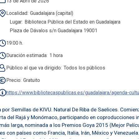
13 de Abril de 2026
Localidad
Guadalajara (capital)
Lugar
Biblioteca Pública del Estado en Guadalajara
Plaza de Dávalos s/n Guadalajara 19001
19:00 h.
Duración estimada
1 hora
Público al que va dirigido
Todos los públicos
Precio
Gratuito
https://www.bibliotecaspublicas.es/guadalajara/agenda-cult
 por Semillas de KIVU. Natural De Riba de Saelices. Comien
rta del Rajá y Monómaco, participando en coproducciones int
 más larga, nominada a los Premios Goya 2015 (Mejor Pelícu
 con países como Francia, Italia, Irán, México y Venezuel