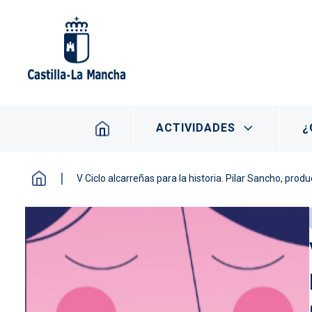
Pasar al contenido principal
Navegación principal
ACTIVIDADES
¿
V Ciclo alcarreñas para la historia. Pilar Sancho, produ