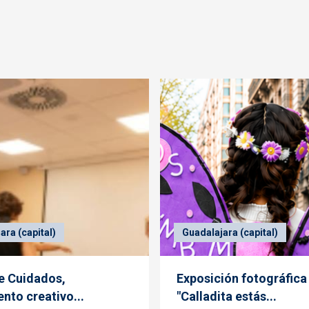
ara (capital)
Guadalajara (capital)
de Cuidados,
Exposición fotográfica
nto creativo...
"Calladita estás...