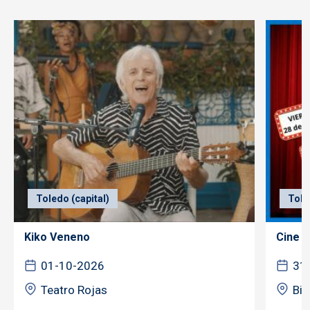
Toledo (capital)
Tole
Kiko Veneno
Cine f
01-10-2026
31
Teatro Rojas
Bib