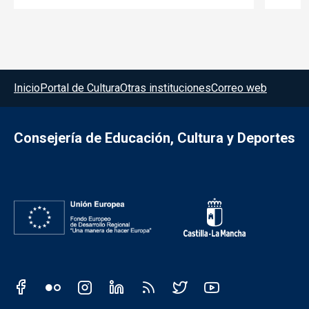
Menú del pie
Inicio
Portal de Cultura
Otras instituciones
Correo web
Consejería de Educación, Cultura y Deportes
Redes sociales JCCM