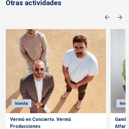
Otras actividades
Iniesta
Inie
Vermú en Concierto. Vermú
Gambe
Producciones
Alfaro.