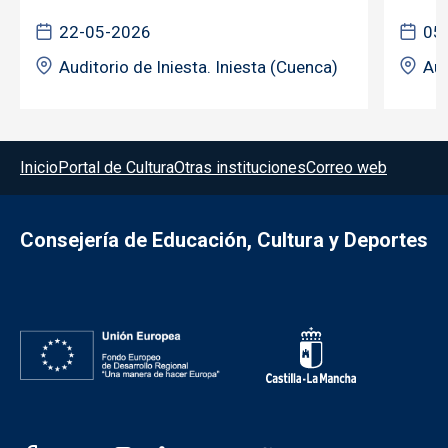
22-05-2026
05
Auditorio de Iniesta. Iniesta (Cuenca)
Aud
Menú del pie
Inicio
Portal de Cultura
Otras instituciones
Correo web
Consejería de Educación, Cultura y Deportes