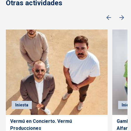
Otras actividades
Iniesta
Inie
Vermú en Concierto. Vermú
Gambe
Producciones
Alfaro.