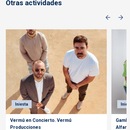
Otras actividades
Iniesta
Inie
Vermú en Concierto. Vermú
Gambe
Producciones
Alfaro.