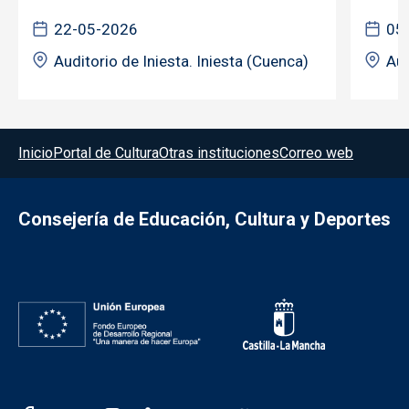
22-05-2026
05
Auditorio de Iniesta. Iniesta (Cuenca)
Aud
Menú del pie
Inicio
Portal de Cultura
Otras instituciones
Correo web
Consejería de Educación, Cultura y Deportes