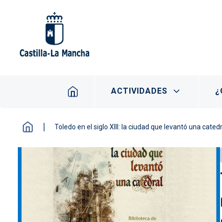
Pasar al contenido principal
Navegación principal
ACTIVIDADES
¿
Toledo en el siglo XIII: la ciudad que levantó una cated