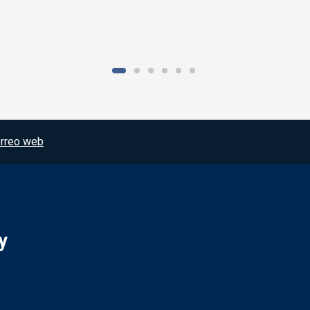
rreo web
y
Redes sociales JCCM