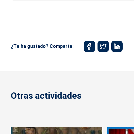
¿Te ha gustado? Comparte:
Otras actividades