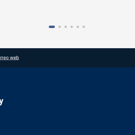
rreo web
y
Redes sociales JCCM