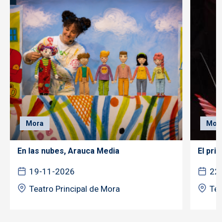
Mora
Mor
En las nubes, Arauca Media
El pri
19-11-2026
22
Teatro Principal de Mora
Tea