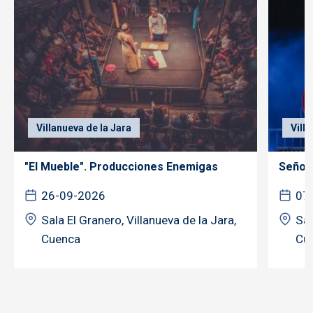
Villanueva de la Jara
Vill
"El Mueble". Producciones Enemigas
Señor 
26-09-2026
07
Sala El Granero, Villanueva de la Jara,
Sal
Cuenca
Cu