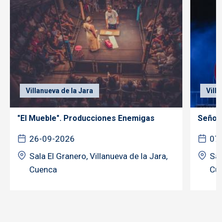
Villanueva de la Jara
Vill
"El Mueble". Producciones Enemigas
Señor 
26-09-2026
07
Sala El Granero, Villanueva de la Jara,
Sal
Cuenca
Cu