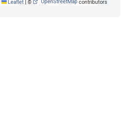
OpenStreetMap
Leaflet
|
©
contributors