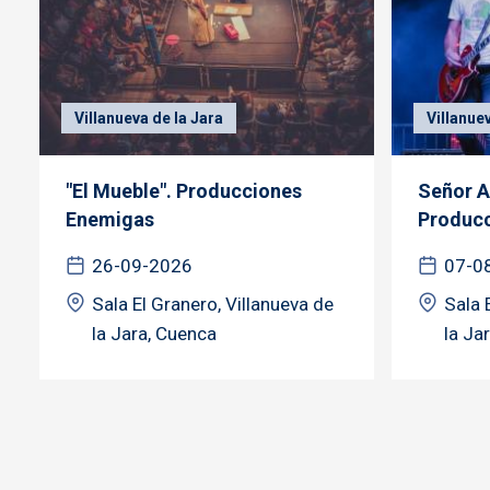
Villanueva de la Jara
Villanue
"El Mueble". Producciones
Señor A
Enemigas
Produc
26-09-2026
07-0
Sala El Granero, Villanueva de
Sala 
la Jara, Cuenca
la Ja