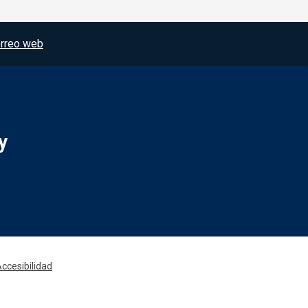
rreo web
y
Redes sociales JCCM
ccesibilidad