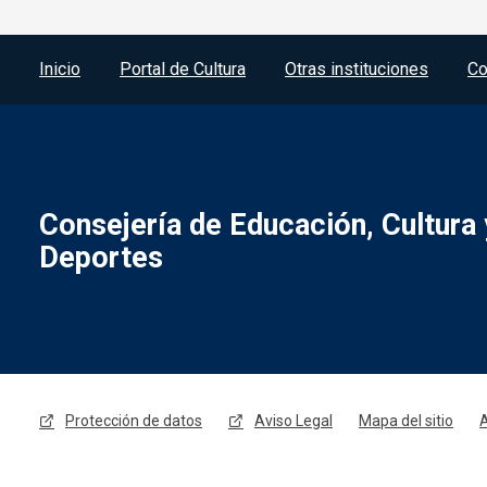
Menú del pie
Inicio
Portal de Cultura
Otras instituciones
Co
Consejería de Educación, Cultura 
Deportes
Menú legal
Protección de datos
Aviso Legal
Mapa del sitio
A