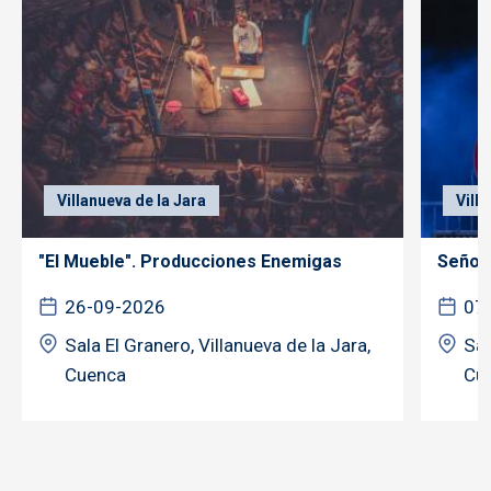
Villanueva de la Jara
Vill
"El Mueble". Producciones Enemigas
Señor 
26-09-2026
07
Sala El Granero, Villanueva de la Jara,
Sal
Cuenca
Cu