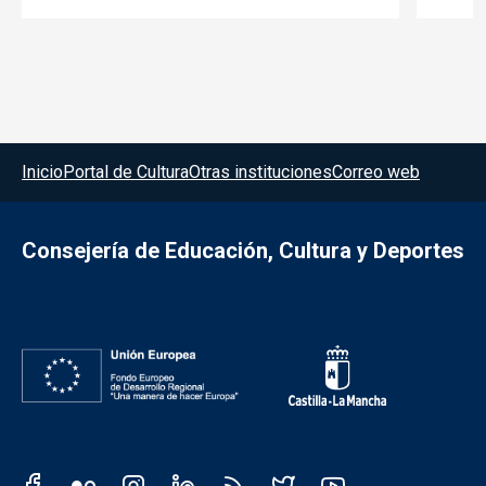
Menú del pie
Inicio
Portal de Cultura
Otras instituciones
Correo web
Consejería de Educación, Cultura y Deportes