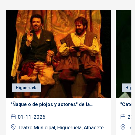
Higueruela
Higu
"Ñaque o de piojos y actores" de la...
"Cateu
01-11-2026
23
Teatro Municipal, Higueruela, Albacete
Tea